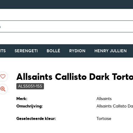
NTS
SERENGETI
BOLLÉ
RYDION
HENRY JULLIEN
Allsaints Callisto Dark Tort
ALS5051-155
Merk:
Allsaints
Omschrijving:
Allsaints Callisto D
Geselecteerde kleur:
Tortoise